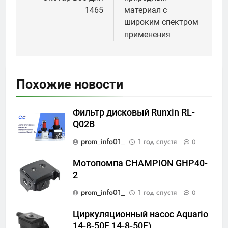
записям
1465
материал с
широким спектром
применения
Похожие новости
Фильтр дисковый Runxin RL-
Q02B
prom_info01_
1 год спустя
0
Мотопомпа CHAMPION GHP40-
2
prom_info01_
1 год спустя
0
Циркуляционный насос Aquario
14-8-50F 14-8-50F)