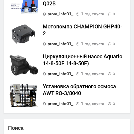
Q02B
prom_info01_
1 год спустя
0
Мотопомпа CHAMPION GHP40-
2
prom_info01_
1 год спустя
0
Циркуляционный насос Aquario
14-8-50F 14-8-50F)
prom_info01_
1 год спустя
0
Установка обратного осмоса
AWT RO-3/8040
prom_info01_
1 год спустя
0
Поиск