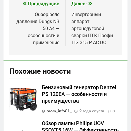
Предыдущая:
Далее:
Навигация
по
Обзор реле
Инверторный
давления Dungs NB
аппарат
записям
50 A4 —
аргонодуговой
особенности и
сварки ПТК Профи
применение
TIG 315 P AC DC
Похожие новости
Бензиновый генератор Denzel
PS 120EA — особенности и
преимущества
prom_info01_
2 года спустя
0
Обзор лампы Philips UOV
SSQYT5 16W — Эффективность