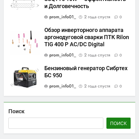
и Долговечность
prom_info01_
2 года спустя
0
Обзор инверторного аппарата
аргонодуговой сварки ПТК Rilon
TIG 400 P AC/DC Digital
prom_info01_
2 года спустя
0
Бензиновый генератор Сибртех
БС 950
prom_info01_
2 года спустя
0
Поиск
ПОИСК