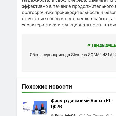
эффективно в течение продолжительного 
долгосрочную производительность и безо
отсутствие сбоев и неполадок в работе, а
характеристики и функциональность в теч
Предыдуща
Навигация
по
Обзор сервопривода Siemens SQM50.481A2
записям
Похожие новости
Фильтр дисковый Runxin RL-
Q02B
Prom_info01_
1 Год Спустя
0