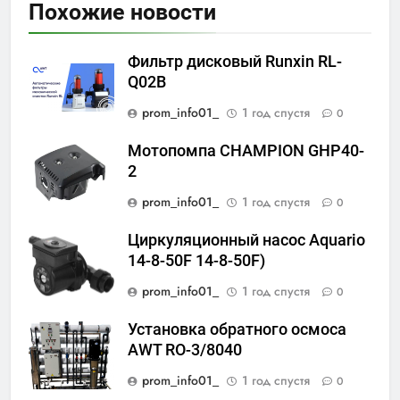
Похожие новости
Фильтр дисковый Runxin RL-
Q02B
prom_info01_
1 год спустя
0
Мотопомпа CHAMPION GHP40-
2
prom_info01_
1 год спустя
0
Циркуляционный насос Aquario
14-8-50F 14-8-50F)
prom_info01_
1 год спустя
0
Установка обратного осмоса
AWT RO-3/8040
prom_info01_
1 год спустя
0