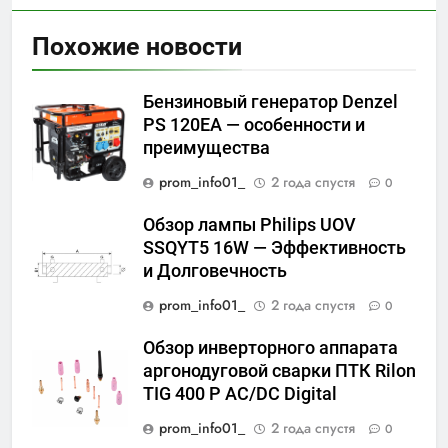
Похожие новости
Бензиновый генератор Denzel
PS 120EA — особенности и
преимущества
prom_info01_
2 года спустя
0
Обзор лампы Philips UOV
SSQYT5 16W — Эффективность
и Долговечность
prom_info01_
2 года спустя
0
Обзор инверторного аппарата
аргонодуговой сварки ПТК Rilon
TIG 400 P AC/DC Digital
prom_info01_
2 года спустя
0