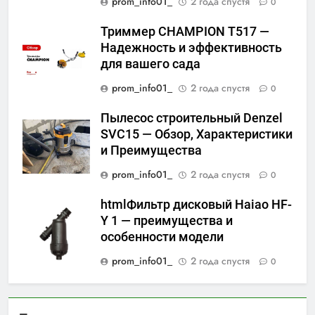
prom_info01_
2 года спустя
0
Триммер CHAMPION Т517 —
Надежность и эффективность
для вашего сада
prom_info01_
2 года спустя
0
Пылесос строительный Denzel
SVC15 — Обзор, Характеристики
и Преимущества
prom_info01_
2 года спустя
0
htmlФильтр дисковый Haiao HF-
Y 1 — преимущества и
особенности модели
prom_info01_
2 года спустя
0