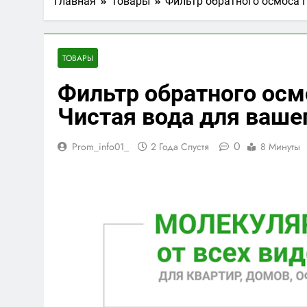
Главная
Товары
Фильтр обратного осмоса 
ТОВАРЫ
Фильтр обратного осм
Чистая вода для ваше
0
Prom_info01_
2 Года Спустя
8 Минуты