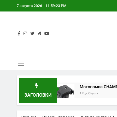
Перейти
7 августа 2026
11:59:24 PM
к
содержимому
xin RL-Q02B
Мотопомпа CHAMPION GHP40-
1 Год Спустя
ЗАГОЛОВКИ