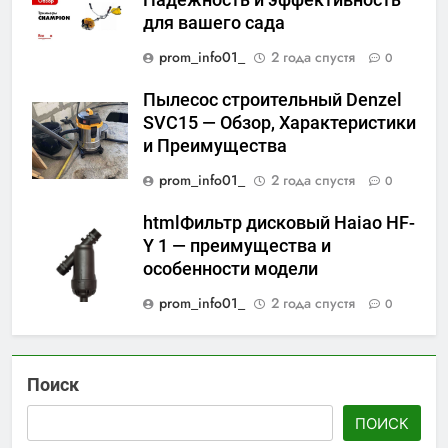
Надежность и эффективность
для вашего сада
prom_info01_
2 года спустя
0
Пылесос строительный Denzel
SVC15 — Обзор, Характеристики
и Преимущества
prom_info01_
2 года спустя
0
htmlФильтр дисковый Haiao HF-
Y 1 — преимущества и
особенности модели
prom_info01_
2 года спустя
0
Поиск
ПОИСК