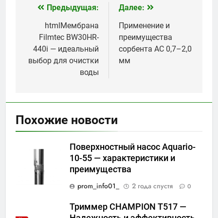
Предыдущая:
Далее:
Навигация
по
htmlМембрана
Применение и
Filmtec BW30HR-
преимущества
записям
440i — идеальный
сорбента АС 0,7–2,0
выбор для очистки
мм
воды
Похожие новости
Поверхностный насос Aquario-
10-55 — характеристики и
преимущества
prom_info01_
2 года спустя
0
Триммер CHAMPION Т517 —