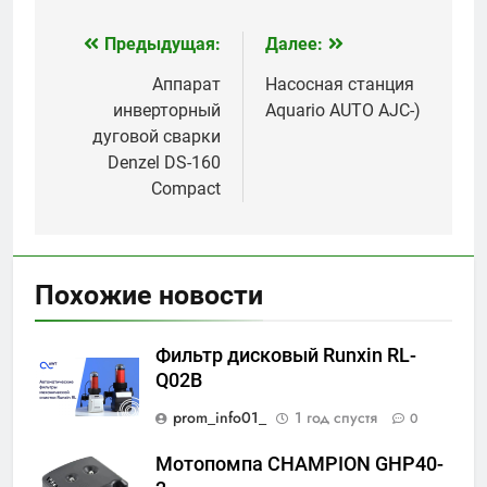
Предыдущая:
Далее:
Навигация
по
Аппарат
Насосная станция
инверторный
Aquario AUTO AJC-)
записям
дуговой сварки
Denzel DS-160
Compact
Похожие новости
Фильтр дисковый Runxin RL-
Q02B
prom_info01_
1 год спустя
0
Мотопомпа CHAMPION GHP40-