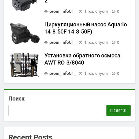
2
prom_info01_
1 год спустя
0
Циркуляционный насос Aquario
14-8-50F 14-8-50F)
prom_info01_
1 год спустя
0
Установка обратного осмоса
AWT RO-3/8040
prom_info01_
1 год спустя
0
Поиск
ПОИСК
Recent Posts