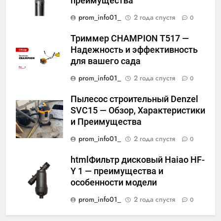
преимущества
prom_info01_
2 года спустя
0
Триммер CHAMPION Т517 —
Надежность и эффективность
для вашего сада
prom_info01_
2 года спустя
0
Пылесос строительный Denzel
SVC15 — Обзор, Характеристики
и Преимущества
prom_info01_
2 года спустя
0
htmlФильтр дисковый Haiao HF-
Y 1 — преимущества и
особенности модели
prom_info01_
2 года спустя
0