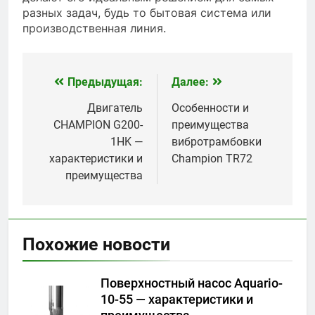
разных задач, будь то бытовая система или
производственная линия.
Предыдущая:
Далее:
Навигация
по
Двигатель
Особенности и
CHAMPION G200-
преимущества
записям
1HK —
вибротрамбовки
характеристики и
Champion TR72
преимущества
Похожие новости
Поверхностный насос Aquario-
10-55 — характеристики и