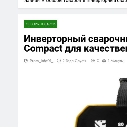
Главная
Обзоры товаров
Инверторный свар
ОБЗОРЫ ТОВАРОВ
Инверторный сварочны
Compact для качестве
0
Prom_info01_
2 Года Спустя
1 Минуты