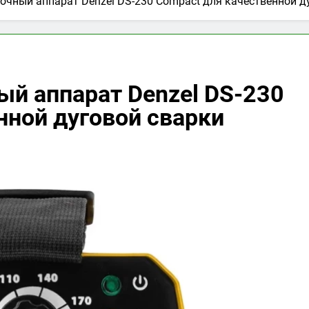
очный аппарат Denzel DS-230 Compact для качественной д
й аппарат Denzel DS-230
нной дуговой сварки