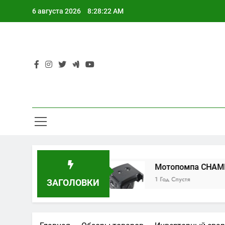
Перейти
6 августа 2026
8:28:23 AM
к
содержимому
xin RL-Q02B
Мотопомпа CHAMPION GHP40
1 Год Спустя
ЗАГОЛОВКИ