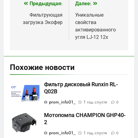
Предыдущая:
Далее:
Навигация
по
Фильтрующая
Уникальные
загрузка Экофер
свойства
записям
активированного
угля LJ-12 12x
Похожие новости
Фильтр дисковый Runxin RL-
Q02B
prom_info01_
1 год спустя
0
Мотопомпа CHAMPION GHP40-
2
prom_info01_
1 год спустя
0