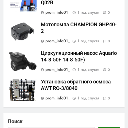
Q02B
prom_info01_
1 год спустя
0
Мотопомпа CHAMPION GHP40-
2
prom_info01_
1 год спустя
0
Циркуляционный насос Aquario
14-8-50F 14-8-50F)
prom_info01_
1 год спустя
0
Установка обратного осмоса
AWT RO-3/8040
prom_info01_
1 год спустя
0
Поиск