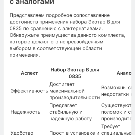
с аналогами
Представляем подробное сопоставление
достоинств применения набора Экотар B для
0835 по сравнению с альтернативами.
Обнаружьте преимущества данного комплекта,
которые делают его непревзойденным
выбором в соответствующей области
применения.
Набор Экотар B для
Аспект
Аналог
0835
Достигает
Возможны сб
Эффективность
максимальной
недостатки в
производительности
Предлагает
Существуют 
Надежность
стабильную и
поломок и сн
надежную работу
производител
Требует
Удобство
Прост в установке и
специальных