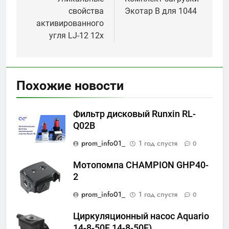
по
свойства
Экотар B для 1044
записям
активированного
угля LJ-12 12x
Похожие новости
Фильтр дисковый Runxin RL-
Q02B
prom_info01_
1 год спустя
0
Мотопомпа CHAMPION GHP40-
2
prom_info01_
1 год спустя
0
Циркуляционный насос Aquario
14-8-50F 14-8-50F)