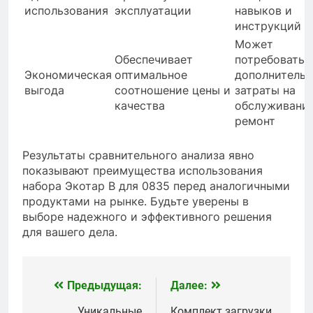
использования
эксплуатации
навыков и
инструкций
Может
Обеспечивает
потребоватьс
Экономическая
оптимальное
дополнитель
выгода
соотношение цены и
затраты на
качества
обслуживание
ремонт
Результаты сравнительного анализа явно
показывают преимущества использования
набора Экотар B для 0835 перед аналогичными
продуктами на рынке. Будьте уверены в
выборе надежного и эффективного решения
для вашего дела.
Предыдущая:
Далее:
Навигация
Уникальные
Комплект загрузки