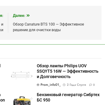
я:
Далее:
 и
Обзор Canature BTS 100 — Эффективное
ки
решение для очистки воды
l
Обзор лампы Philips UOV
SSQYT5 16W — Эффективность
и Долговечность
Prom_info01_
2 Года Спустя
0
а
Бензиновый генератор Сибртех
lon
БС 950