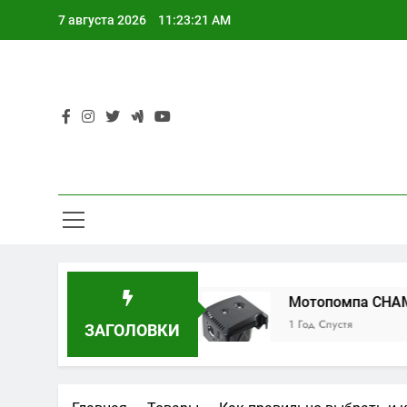
Перейти
7 августа 2026
11:23:22 AM
к
содержимому
й Runxin RL-Q02B
Мотопомпа CHAMPION G
1 Год Спустя
ЗАГОЛОВКИ