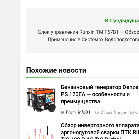
Предыдуща
Навигация
по
Блок управления Runxin TM F67B1 — Обзор
Применение в Системах Водоподготов
записям
Похожие новости
Бензиновый генератор Denze
PS 120EA — особенности и
преимущества
Prom_info01_
2 Года Спустя
0
Обзор инверторного аппарат
аргонодуговой сварки ПТК Ri