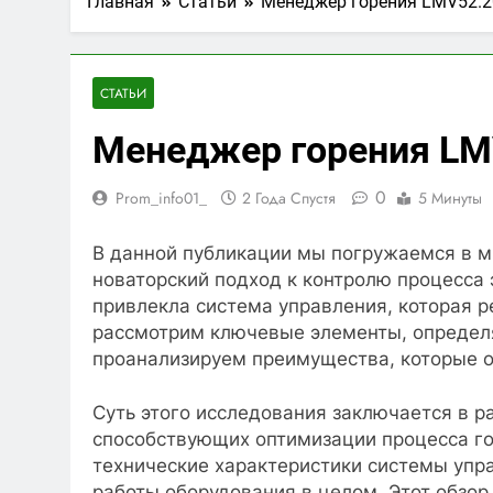
Главная
Статьи
Менеджер горения LMV52.
СТАТЬИ
Менеджер горения L
0
Prom_info01_
2 Года Спустя
5 Минуты
В данной публикации мы погружаемся в м
новаторский подход к контролю процесса
привлекла система управления, которая 
рассмотрим ключевые элементы, определя
проанализируем преимущества, которые о
Суть этого исследования заключается в р
способствующих оптимизации процесса го
технические характеристики системы упра
работы оборудования в целом. Этот обзор