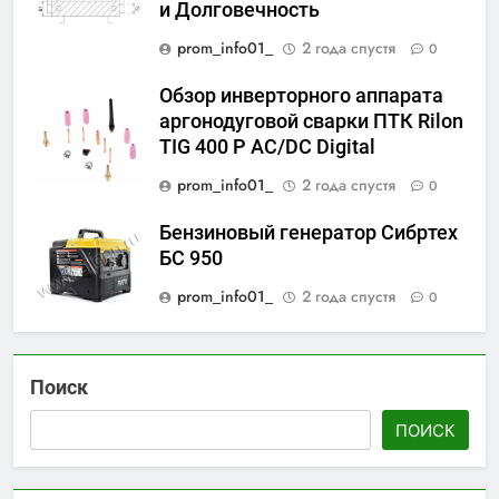
и Долговечность
prom_info01_
2 года спустя
0
Обзор инверторного аппарата
аргонодуговой сварки ПТК Rilon
TIG 400 P AC/DC Digital
prom_info01_
2 года спустя
0
Бензиновый генератор Сибртех
БС 950
prom_info01_
2 года спустя
0
Поиск
ПОИСК