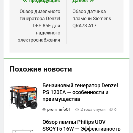
Предыдущая:
Далее:
Навигация
по
Обзор дизельного
Обзор датчика
генератора Denzel
пламени Siemens
записям
DES 85E для
QRA73 A17
надежного
электроснабжения
Похожие новости
Бензиновый генератор Denzel
PS 120EA — особенности и
преимущества
prom_info01_
2 года спустя
0
Обзор лампы Philips UOV
SSQYT5 16W — Эффективность