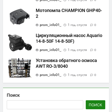
0
Мотопомпа CHAMPION GHP40-
2
prom_info01_
1 год спустя
0
Циркуляционный насос Aquario
14-8-50F 14-8-50F)
prom_info01_
1 год спустя
0
Установка обратного осмоса
AWT RO-3/8040
prom_info01_
1 год спустя
0
Поиск
ПОИСК