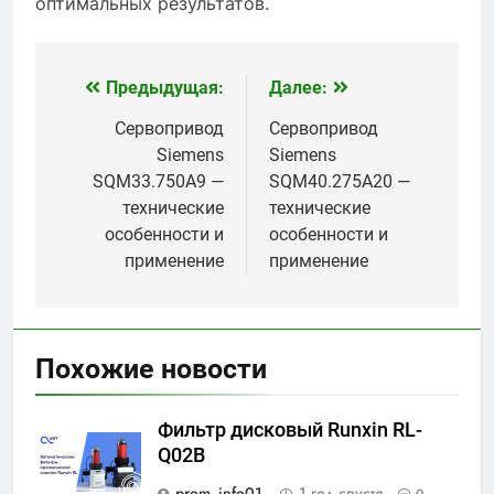
оптимальных результатов.
Предыдущая:
Далее:
Навигация
по
Сервопривод
Сервопривод
Siemens
Siemens
записям
SQM33.750A9 —
SQM40.275A20 —
технические
технические
особенности и
особенности и
применение
применение
Похожие новости
Фильтр дисковый Runxin RL-
Q02B
prom_info01_
1 год спустя