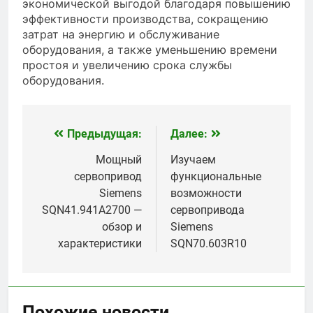
экономической выгодой благодаря повышению
эффективности производства, сокращению
затрат на энергию и обслуживание
оборудования, а также уменьшению времени
простоя и увеличению срока службы
оборудования.
Предыдущая:
Далее:
Навигация
по
Мощный
Изучаем
сервопривод
функциональные
записям
Siemens
возможности
SQN41.941A2700 —
сервопривода
обзор и
Siemens
характеристики
SQN70.603R10
Похожие новости