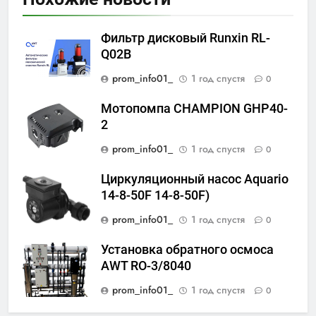
Фильтр дисковый Runxin RL-
Q02B
prom_info01_
1 год спустя
0
Мотопомпа CHAMPION GHP40-
2
prom_info01_
1 год спустя
0
Циркуляционный насос Aquario
14-8-50F 14-8-50F)
prom_info01_
1 год спустя
0
Установка обратного осмоса
AWT RO-3/8040
prom_info01_
1 год спустя
0