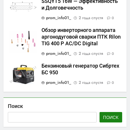
SSQYT5 16W — Эффективность
и Долговечность
prom_info01_
2 года спустя
0
Обзор инверторного аппарата
аргонодуговой сварки ПТК Rilon
TIG 400 P AC/DC Digital
prom_info01_
2 года спустя
0
Бензиновый генератор Сибртех
БС 950
prom_info01_
2 года спустя
0
Поиск
ПОИСК