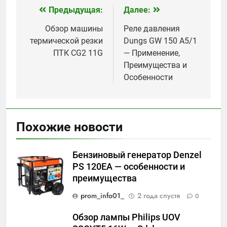
Предыдущая:
Далее:
Навигация
по
Обзор машины
Реле давления
термической резки
Dungs GW 150 A5/1
записям
ПТК CG2 11G
— Применение,
Преимущества и
Особенности
Похожие новости
Бензиновый генератор Denzel
PS 120EA — особенности и
преимущества
prom_info01_
2 года спустя
0
Обзор лампы Philips UOV