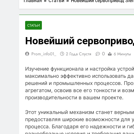
Главная
Статьи
Новейший сервопривод Sie
СТАТЬИ
Новейший сервоприво
0
Prom_info01_
2 Года Спустя
6 Минуты
Изучение функционала и настройка устрой
максимально эффективно использовать д
решений и промышленных процессов. Про
агрегатом, освоив все его тонкости и во
производительности в вашем проекте.
Этот уникальный механизм станет верным
предоставляя широкие возможности для 
процесса. Благодаря его надежности и ги
разнообразные условия и требования ваш