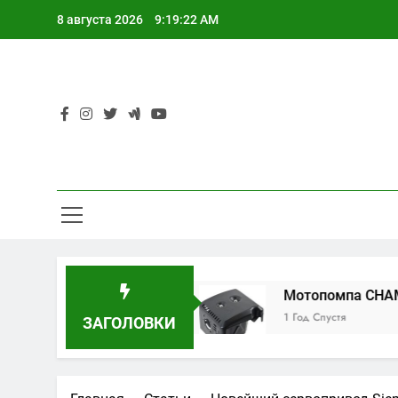
Перейти
8 августа 2026
9:19:23 AM
к
содержимому
ый Runxin RL-Q02B
Мотопомпа CHAMPION 
1 Год Спустя
ЗАГОЛОВКИ