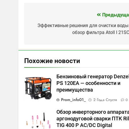
Предыдуща
Навигация
по
Эффективные решения для очистки воды
обзор фильтра Atoll I 21SC
записям
Похожие новости
Бензиновый генератор Denze
PS 120EA — особенности и
преимущества
Prom_info01_
2 Года Спустя
0
Обзор инверторного аппарат
аргонодуговой сварки ПТК Ri
TIG 400 P AC/DC Digital