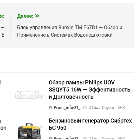
я:
Далее:
 —
Блок управления Runxin TM F67B1 — Обзор и
 E
Применение в Системах Водоподготовки
l
Обзор лампы Philips UOV
SSQYT5 16W — Эффективность
и Долговечность
Prom_info01_
2 Года Спустя
0
а
Бензиновый генератор Сибртех
lon
БС 950
Prom_info01_
2 Года Спустя
0