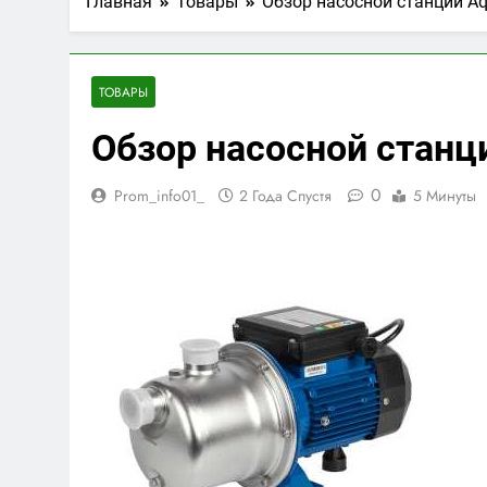
Главная
Товары
Обзор насосной станции Aq
ТОВАРЫ
Обзор насосной станци
0
Prom_info01_
2 Года Спустя
5 Минуты