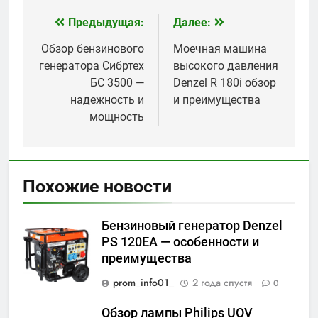
Предыдущая:
Далее:
Навигация
по
Обзор бензинового
Моечная машина
генератора Сибртех
высокого давления
записям
БС 3500 —
Denzel R 180i обзор
надежность и
и преимущества
мощность
Похожие новости
Бензиновый генератор Denzel
PS 120EA — особенности и
преимущества
prom_info01_
2 года спустя
0
Обзор лампы Philips UOV