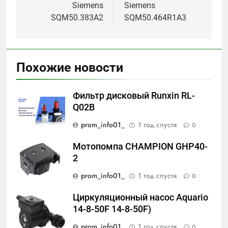
Siemens
Siemens
SQM50.383A2
SQM50.464R1A3
Похожие новости
Фильтр дисковый Runxin RL-
Q02B
prom_info01_
1 год спустя
0
Мотопомпа CHAMPION GHP40-
2
prom_info01_
1 год спустя
0
Циркуляционный насос Aquario
14-8-50F 14-8-50F)
prom_info01_
1 год спустя
0