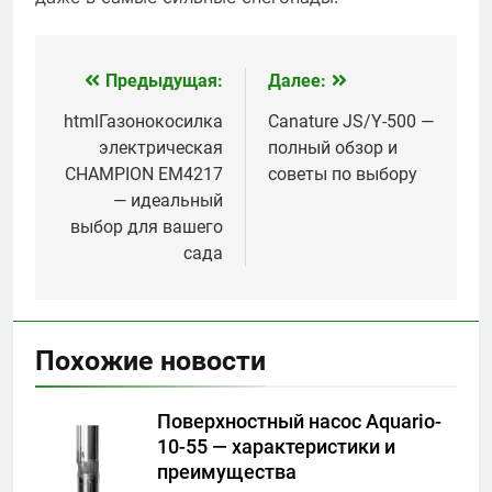
Предыдущая:
Далее:
Навигация
по
htmlГазонокосилка
Canature JS/Y-500 —
электрическая
полный обзор и
записям
CHAMPION EM4217
советы по выбору
— идеальный
выбор для вашего
сада
Похожие новости
Поверхностный насос Aquario-
10-55 — характеристики и
преимущества