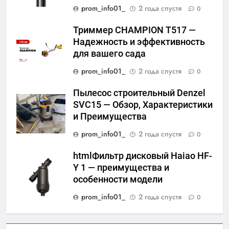
prom_info01_
2 года спустя
0
Триммер CHAMPION Т517 —
Надежность и эффективность
для вашего сада
prom_info01_
2 года спустя
0
Пылесос строительный Denzel
SVC15 — Обзор, Характеристики
и Преимущества
prom_info01_
2 года спустя
0
htmlФильтр дисковый Haiao HF-
Y 1 — преимущества и
особенности модели
prom_info01_
2 года спустя
0