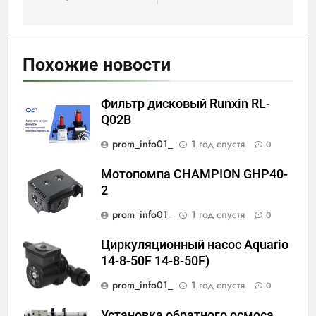
Похожие новости
Фильтр дисковый Runxin RL-
Q02B
prom_info01_
1 год спустя
0
Мотопомпа CHAMPION GHP40-
2
prom_info01_
1 год спустя
0
Циркуляционный насос Aquario
14-8-50F 14-8-50F)
prom_info01_
1 год спустя
0
Установка обратного осмоса