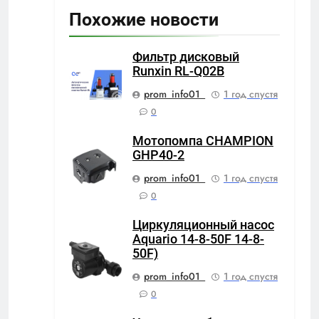
Похожие новости
Фильтр дисковый
Runxin RL-Q02B
prom_info01_
1 год спустя
0
Мотопомпа CHAMPION
GHP40-2
prom_info01_
1 год спустя
0
Циркуляционный насос
Aquario 14-8-50F 14-8-
50F)
prom_info01_
1 год спустя
0