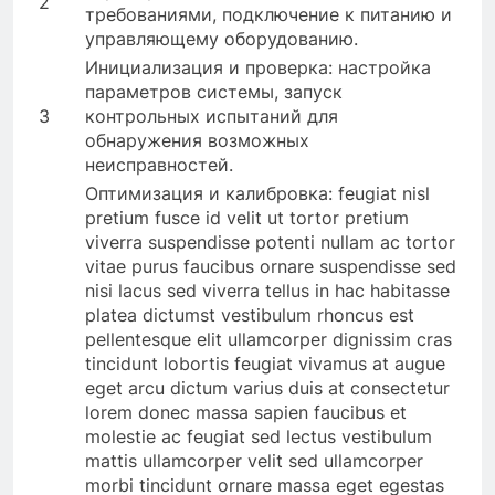
2
требованиями, подключение к питанию и
управляющему оборудованию.
Инициализация и проверка: настройка
параметров системы, запуск
3
контрольных испытаний для
обнаружения возможных
неисправностей.
Оптимизация и калибровка: feugiat nisl
pretium fusce id velit ut tortor pretium
viverra suspendisse potenti nullam ac tortor
vitae purus faucibus ornare suspendisse sed
nisi lacus sed viverra tellus in hac habitasse
platea dictumst vestibulum rhoncus est
pellentesque elit ullamcorper dignissim cras
tincidunt lobortis feugiat vivamus at augue
eget arcu dictum varius duis at consectetur
lorem donec massa sapien faucibus et
molestie ac feugiat sed lectus vestibulum
mattis ullamcorper velit sed ullamcorper
morbi tincidunt ornare massa eget egestas