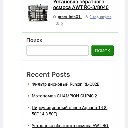
Установка обратного
осмоса AWT RO-3/8040
prom_info01_
1 год спустя
0
Поиск
ПОИСК
Recent Posts
Фильтр дисковый Runxin RL-Q02B
Мотопомпа CHAMPION GHP40-2
Циркуляционный насос Aquario 14-8-
50F 14-8-50F)
Установка обратного осмоса AWT RO-