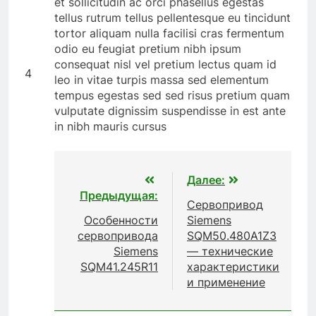
et sollicitudin ac orci phasellus egestas
tellus rutrum tellus pellentesque eu tincidunt
tortor aliquam nulla facilisi cras fermentum
odio eu feugiat pretium nibh ipsum
consequat nisl vel pretium lectus quam id
4
leo in vitae turpis massa sed elementum
tempus egestas sed sed risus pretium quam
vulputate dignissim suspendisse in est ante
in nibh mauris cursus
Навигация
Далее:
Предыдущая:
по
Сервопривод
записям
Особенности
Siemens
сервопривода
SQM50.480A1Z3
Siemens
— технические
SQM41.245R11
характеристики
и применение