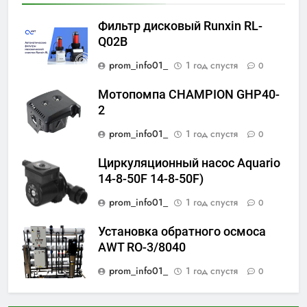
Фильтр дисковый Runxin RL-
Q02B
prom_info01_
1 год спустя
0
Мотопомпа CHAMPION GHP40-
2
prom_info01_
1 год спустя
0
Циркуляционный насос Aquario
14-8-50F 14-8-50F)
prom_info01_
1 год спустя
0
Установка обратного осмоса
AWT RO-3/8040
prom_info01_
1 год спустя
0