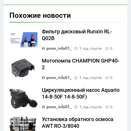
Похожие новости
Фильтр дисковый Runxin RL-
Q02B
prom_info01_
1 год спустя
0
Мотопомпа CHAMPION GHP40-
2
prom_info01_
1 год спустя
0
Циркуляционный насос Aquario
14-8-50F 14-8-50F)
prom_info01_
1 год спустя
0
Установка обратного осмоса
AWT RO-3/8040