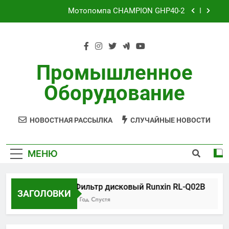
Перейти
Мотопомпа CHAMPION GHP40-2
к
содержимому
Циркуляционный насос Aquario 14-8-50F 14-8-
50F)
Установка обратного осмоса AWT RO-3/8040
Промышленное
Фильтр дисковый Runxin RL-Q02B
Оборудование
Мотопомпа CHAMPION GHP40-2
НОВОСТНАЯ РАССЫЛКА
СЛУЧАЙНЫЕ НОВОСТИ
Циркуляционный насос Aquario 14-8-50F 14-8-
50F)
Установка обратного осмоса AWT RO-3/8040
МЕНЮ
Фильтр дисковый Runxin RL-Q02B
ЗАГОЛОВКИ
1 Год Спустя