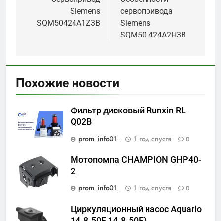
по
Siemens
сервопривода
записям
SQM50424A1Z3B
Siemens
SQM50.424A2H3B
Похожие новости
Фильтр дисковый Runxin RL-
Q02B
prom_info01_
1 год спустя
0
Мотопомпа CHAMPION GHP40-
2
prom_info01_
1 год спустя
0
Циркуляционный насос Aquario
14-8-50F 14-8-50F)