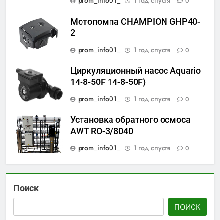
prom_info01_
1 год спустя
0
Мотопомпа CHAMPION GHP40-
2
prom_info01_
1 год спустя
0
Циркуляционный насос Aquario
14-8-50F 14-8-50F)
prom_info01_
1 год спустя
0
Установка обратного осмоса
AWT RO-3/8040
prom_info01_
1 год спустя
0
Поиск
ПОИСК