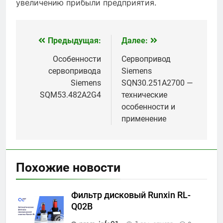
увеличению прибыли предприятия.
Предыдущая:
Далее:
Навигация
по
Особенности
Сервопривод
сервопривода
Siemens
записям
Siemens
SQN30.251A2700 —
SQM53.482A2G4
технические
особенности и
применение
Похожие новости
Фильтр дисковый Runxin RL-
Q02B