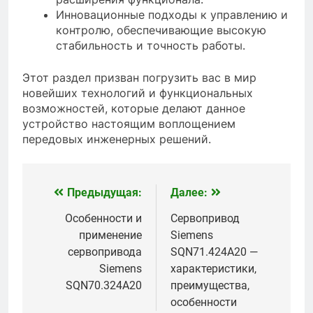
Инновационные подходы к управлению и
контролю, обеспечивающие высокую
стабильность и точность работы.
Этот раздел призван погрузить вас в мир
новейших технологий и функциональных
возможностей, которые делают данное
устройство настоящим воплощением
передовых инженерных решений.
Предыдущая:
Далее:
Навигация
по
Особенности и
Сервопривод
применение
Siemens
записям
сервопривода
SQN71.424A20 —
Siemens
характеристики,
SQN70.324A20
преимущества,
особенности