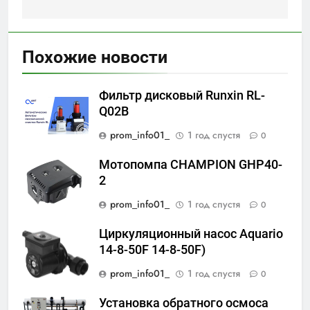
Похожие новости
Фильтр дисковый Runxin RL-
Q02B
prom_info01_
1 год спустя
0
Мотопомпа CHAMPION GHP40-
2
prom_info01_
1 год спустя
0
Циркуляционный насос Aquario
14-8-50F 14-8-50F)
prom_info01_
1 год спустя
0
Установка обратного осмоса