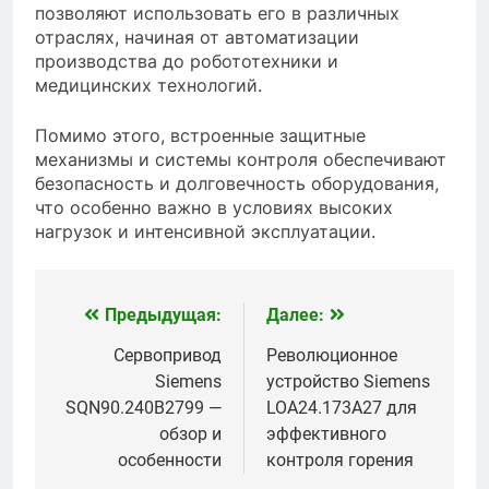
позволяют использовать его в различных
отраслях, начиная от автоматизации
производства до робототехники и
медицинских технологий.
Помимо этого, встроенные защитные
механизмы и системы контроля обеспечивают
безопасность и долговечность оборудования,
что особенно важно в условиях высоких
нагрузок и интенсивной эксплуатации.
Предыдущая:
Далее:
Навигация
по
Сервопривод
Революционное
Siemens
устройство Siemens
записям
SQN90.240B2799 —
LOA24.173A27 для
обзор и
эффективного
особенности
контроля горения