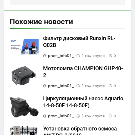
Похожие новости
Фильтр дисковый Runxin RL-
Q02B
prom_info01_
1 год спустя
0
Мотопомпа CHAMPION GHP40-
2
prom_info01_
1 год спустя
0
Циркуляционный насос Aquario
14-8-50F 14-8-50F)
prom_info01_
1 год спустя
0
Установка обратного осмоса