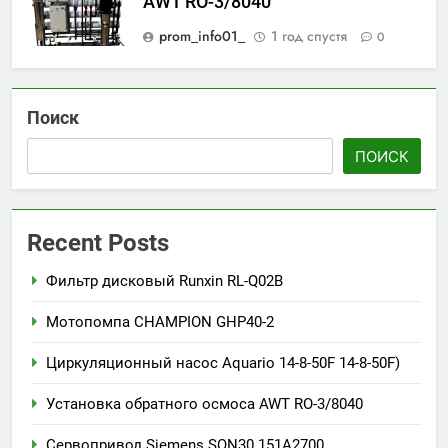
AWT RO-3/8040
prom_info01_
1 год спустя
0
Поиск
ПОИСК
Recent Posts
Фильтр дисковый Runxin RL-Q02B
Мотопомпа CHAMPION GHP40-2
Циркуляционный насос Aquario 14-8-50F 14-8-50F)
Установка обратного осмоса AWT RO-3/8040
Сервопривод Siemens SQN30.151A2700