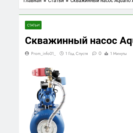
Главная
Статьи
Скважинный насос Aquario 
СТАТЬИ
Скважинный насос Aq
0
Prom_info01_
1 Год Спустя
1 Минуты