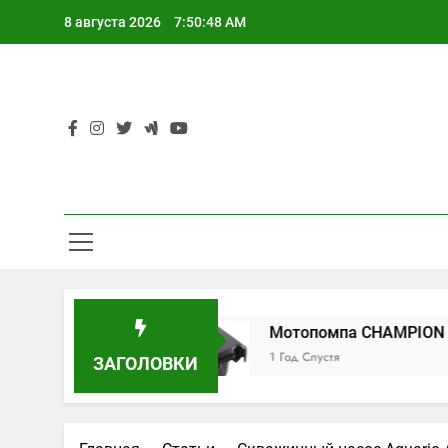
Перейти
8 августа 2026
7:50:48 AM
к
содержимому
RL-Q02B
Мотопомпа CHAMPION GHP40-2
1 Год Спустя
ЗАГОЛОВКИ