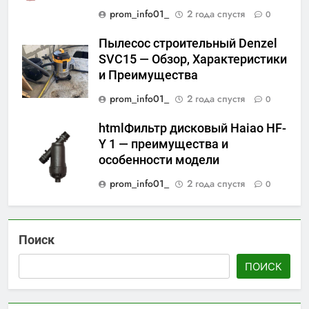
prom_info01_
2 года спустя
0
Пылесос строительный Denzel
SVC15 — Обзор, Характеристики
и Преимущества
prom_info01_
2 года спустя
0
htmlФильтр дисковый Haiao HF-
Y 1 — преимущества и
особенности модели
prom_info01_
2 года спустя
0
Поиск
ПОИСК