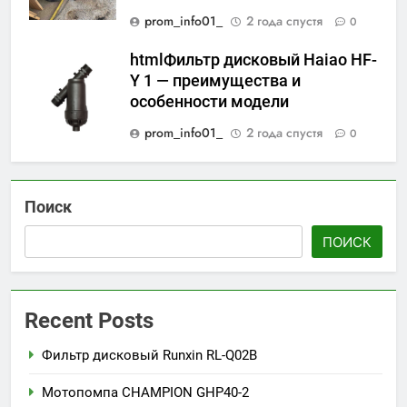
prom_info01_
2 года спустя
0
htmlФильтр дисковый Haiao HF-
Y 1 — преимущества и
особенности модели
prom_info01_
2 года спустя
0
Поиск
ПОИСК
Recent Posts
Фильтр дисковый Runxin RL-Q02B
Мотопомпа CHAMPION GHP40-2