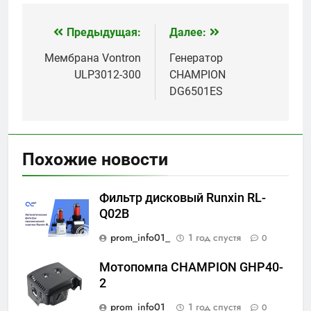
Предыдущая:
Далее:
Навигация
по
Мембрана Vontron
Генератор
ULP3012-300
CHAMPION
записям
DG6501ES
Похожие новости
Фильтр дисковый Runxin RL-
Q02B
prom_info01_
1 год спустя
0
Мотопомпа CHAMPION GHP40-
2
prom_info01_
1 год спустя
0