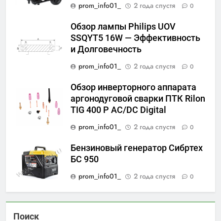
prom_info01_
2 года спустя
0
Обзор лампы Philips UOV
SSQYT5 16W — Эффективность
и Долговечность
prom_info01_
2 года спустя
0
Обзор инверторного аппарата
аргонодуговой сварки ПТК Rilon
TIG 400 P AC/DC Digital
prom_info01_
2 года спустя
0
Бензиновый генератор Сибртех
БС 950
prom_info01_
2 года спустя
0
Поиск