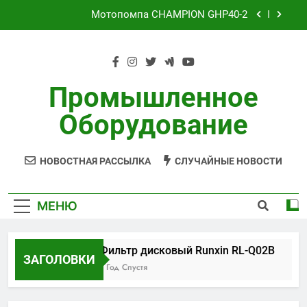
Перейти
Мотопомпа CHAMPION GHP40-2
к
содержимому
Циркуляционный насос Aquario 14-8-50F 14-8-
50F)
Установка обратного осмоса AWT RO-3/8040
Промышленное
Фильтр дисковый Runxin RL-Q02B
Оборудование
Мотопомпа CHAMPION GHP40-2
НОВОСТНАЯ РАССЫЛКА
СЛУЧАЙНЫЕ НОВОСТИ
Циркуляционный насос Aquario 14-8-50F 14-8-
50F)
Установка обратного осмоса AWT RO-3/8040
МЕНЮ
Фильтр дисковый Runxin RL-Q02B
ЗАГОЛОВКИ
1 Год Спустя