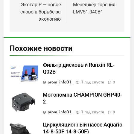
по
Экотар Р — новое
Менеджер горения
слово в борьбе за
LMV51.040B1
записям
экологию
Похожие новости
Фильтр дисковый Runxin RL-
Q02B
prom_info01_
1 год спустя
0
Мотопомпа CHAMPION GHP40-
2
prom_info01_
1 год спустя
0
Циркуляционный насос Aquario
14-8-50F 14-8-50F)