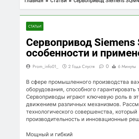
Главная
Статьи
Сервопривод Siemens SQM4
СТАТЬИ
Сервопривод Siemens
особенности и примен
0
Prom_info01_
2 Года Спустя
6 Минуты
В сфере промышленного производства ва
оборудования, способного гарантировать 
Сервоприводы играют ключевую роль в эт
движением различных механизмов. Рассм
технологического совершенства, который 
производительность и инновационные реш
Мощный и гибкий