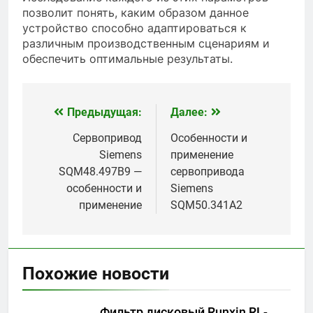
позволит понять, каким образом данное
устройство способно адаптироваться к
различным производственным сценариям и
обеспечить оптимальные результаты.
Предыдущая:
Далее:
Навигация
по
Сервопривод
Особенности и
Siemens
применение
записям
SQM48.497B9 —
сервопривода
особенности и
Siemens
применение
SQM50.341A2
Похожие новости
Фильтр дисковый Runxin RL-