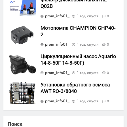
Q02B
prom_info01_
1 год спустя
0
Мотопомпа CHAMPION GHP40-
2
prom_info01_
1 год спустя
0
Циркуляционный насос Aquario
14-8-50F 14-8-50F)
prom_info01_
1 год спустя
0
Установка обратного осмоса
AWT RO-3/8040
prom_info01_
1 год спустя
0
Поиск